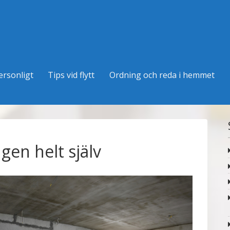
ersonligt
Tips vid flytt
Ordning och reda i hemmet
gen helt själv