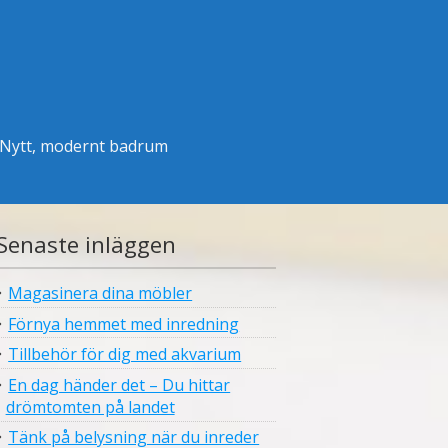
Nytt, modernt badrum
Senaste inläggen
Magasinera dina möbler
Förnya hemmet med inredning
Tillbehör för dig med akvarium
En dag händer det – Du hittar
drömtomten på landet
Tänk på belysning när du inreder