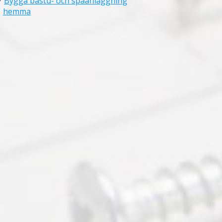
Bygga bastu- och spaanläggning
hemma