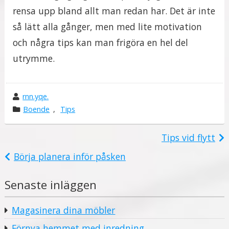
rensa upp bland allt man redan har. Det är inte
så lätt alla gånger, men med lite motivation
och några tips kan man frigöra en hel del
utrymme.
w
rnn.yqe.
r
k
Boende
,
Tips
o
a
t
t
Tips vid flytt
e
e
Inläggsnavigering
Börja planera inför påsken
b
g
y
o
Senaste inläggen
r
i
Magasinera dina möbler
i
Förnya hemmet med inredning